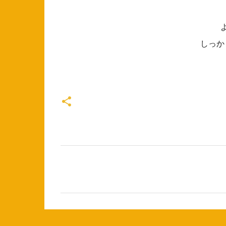
しっか
コ
メ
ン
ト