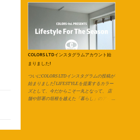
す。 紐にしたら今回はマスク紐なので、輪
会社全体としての取り組み、各店舗の紹介が
で切り出した紐を2箇所で切り、 2本のひも
一目で分かりやすく、 改良したものにして
にしています。 長いズパゲッティヤーンに
いきたいと思います！ コンテンツの内容
する場合は1箇所だけ切り、 長い1本をつく
は、随時更新されていきますので、チェック
り、更につなげていきます。 今回は紐通し
してみてください♪ 様々な事が急速に変化し
の代わりに安全ピンを使用しています。 他
ていくこんな時代だからこそ、 継続的にカ
にも通し穴の大きさ次第ではヘアピンやボー
ラーズとしての思いや熱量を伝える事を も
COLORS LTDインスタグラムアカウント始
ルペン、シャープペンなども代用可能です。
っと大切にしていきたいと思っています。
まりました!
片方ずつ通して… 両方に通してお好みの長さ
会社としての動きをホームページ上でも感じ
で結んで完成です♪ ご相談、お問い合わせは
てもらうことで、 今まで以上にどんどん輪
ついにCOLORS LTDインスタグラムの投稿が
各店スタッフまで。 オリジナル商品は
が拡がっていくような、 そんなきっかけの
始まりました! LIFESTYLEを提案するカラー
Instagram でもお楽しみ頂けます。
ひとつになることを願って。 「絵は、口ほ
ズとして、今だからこそ一丸となって、 店
Facebook でも商品情報を発信いたしてお
どにものをいう」をコンセプトにした社長の
舗や部署の垣根を越えた「暮らし」のアイデ
ります。 併せてお楽しみください♪ 新しくカ
ブログも、 今までになかったコンテンツ！
ィアを本気で楽しんでみよう！ とこのアカ
ラーズカタログが出来ました‼ 各店の商品は
デザイン会社であるカラーズのデザインルー
ウントを立ち上げました。 このCOLORS
こちらからCHECK → Colors Catalog
ツや、 デザインに込められた想いなども綴
LTDのアカウントでは、各店・各部署がコラ
られています。 詳しくは、最新号のGO
ボレーションし、 季節に合った暮らしの提
ROUNDの「最近注目していること」のコー
案、楽しみ方のアイディアを発信していきま