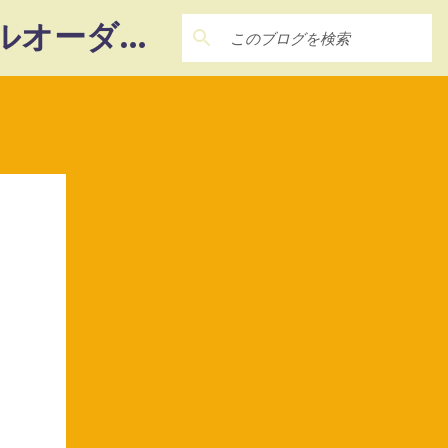
― 22Factory ― 『想い』を『カタチ』に‼ 未体験のフルオーダーメイド