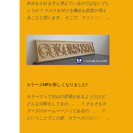
外出をされる方も増えているのではないでし
ょうか？ マスクを付ける機会も頻度が増え
ることと思います。 そこで、マスクの紐に
も出来る、 ズパゲッティヤーン の製作
動画を作りました！ マスクの耳紐だけでな
く、毛糸の代わりにしたり、 編み込みをし
てアクセサリーやキーチャーム、タッセルな
んかも作れます。 意外と簡単なのでぜひお
試しください♪ Tシャツは脇に縫い合わせの
ないタイプは写真のようにそのまま裁断でき
ます。 脇で縫い合わせてあるTシャツ、カッ
トソーで作る場合は縫い合わせ箇所を切り落
カラーズHPが新しくなりました!
としてから始めます。 カットソーを横にし
て、下の画像の方向でハサミを入れていきま
カラーズって沢山の部署があるようだけど、
す。 ※向きを間違えると伸縮が弱くなるので
どんな活動をしてるの、、、？ そもそもカ
ご注意ください。 今回はマスク紐なので1cm
ラーズのホームページってあるの、、、？
ほどの幅で裁断していますが、 市販のズパ
ということでこの度、カラーズの会社ホーム
ゲッティヤーンのように太めの紐にしたいと
ページがリニューアルしました！ 今までの
きは2cm～2.5cmくらいの幅がおすすめで
会社の経緯やカラーズの考えていること、