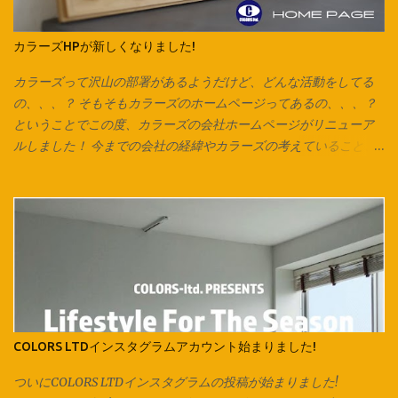
今回はマスク紐なので1cmほどの幅で裁断していますが、 市販の
ズパゲッティヤーンのように太めの紐にしたいときは2cm～2.5cm
カラーズHPが新しくなりました!
くらいの幅がおすすめです。 紐にしたら今回はマスク紐なので、
輪で切り出した紐を2箇所で切り、 2本のひもにしています。 長い
カラーズって沢山の部署があるようだけど、どんな活動をしてる
ズパゲッティヤーンにする場合は1箇所だけ切り、 長い1本をつく
の、、、？ そもそもカラーズのホームページってあるの、、、？
り、更につなげていきます。 今回は紐通しの代わりに安全ピンを
ということでこの度、カラーズの会社ホームページがリニューア
使用しています。 他にも通し穴の大きさ次第ではヘアピンやボー
ルしました！ 今までの会社の経緯やカラーズの考えていること、
ルペン、シャープペンなども代用可能です。 片方ずつ通して… 両
会社全体としての取り組み、各店舗の紹介が一目で分かりやす
方に通してお好みの長さで結んで完成です♪ ご相談、お問い合わせ
く、 改良したものにしていきたいと思います！ コンテンツの内容
は各店スタッフまで。 オリジナル商品は Instagram でもお楽
は、随時更新されていきますので、チェックしてみてください♪
しみ頂けます。 Facebook でも商品情報を発信いたしておりま
様々な事が急速に変化していくこんな時代だからこそ、 継続的に
す。 併せてお楽しみください♪ 新しくカラーズカタログが出来ま
カラーズとしての思いや熱量を伝える事を もっと大切にしていき
した‼ 各店の商品はこちらからCHECK → Colors Catalog
たいと思っています。 会社としての動きをホームページ上でも感
じてもらうことで、 今まで以上にどんどん輪が拡がっていくよう
な、 そんなきっかけのひとつになることを願って。 「絵は、口ほ
どにものをいう」をコンセプトにした社長のブログも、 今までに
COLORS LTDインスタグラムアカウント始まりました!
なかったコンテンツ！ デザイン会社であるカラーズのデザインル
ーツや、 デザインに込められた想いなども綴られています。 詳し
ついにCOLORS LTDインスタグラムの投稿が始まりました!