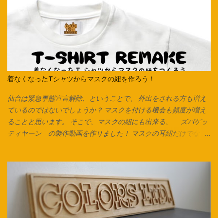
着なくなったTシャツからマスクの紐を作ろう！
仙台は緊急事態宣言解除、ということで、 外出をされる方も増え
ているのではないでしょうか？ マスクを付ける機会も頻度が増え
ることと思います。 そこで、マスクの紐にも出来る、 ズパゲッ
ティヤーン の製作動画を作りました！ マスクの耳紐だけでな
く、毛糸の代わりにしたり、 編み込みをしてアクセサリーやキー
チャーム、タッセルなんかも作れます。 意外と簡単なのでぜひお
試しください♪ Tシャツは脇に縫い合わせのないタイプは写真のよ
うにそのまま裁断できます。 脇で縫い合わせてあるTシャツ、カッ
トソーで作る場合は縫い合わせ箇所を切り落としてから始めま
す。 カットソーを横にして、下の画像の方向でハサミを入れてい
きます。 ※向きを間違えると伸縮が弱くなるのでご注意ください。