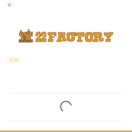
☆
２２F
コ
メ
ン
ト