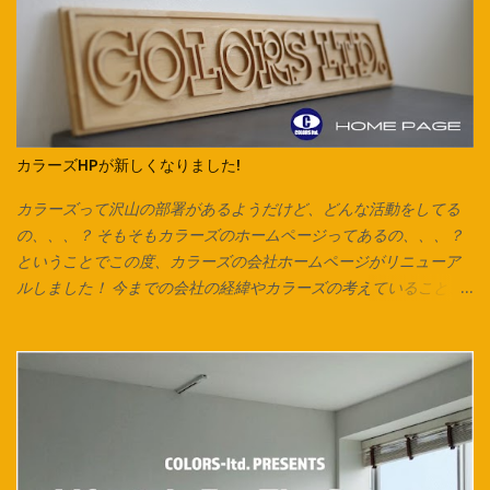
うにそのまま裁断できます。 脇で縫い合わせてあるTシャツ、カッ
トソーで作る場合は縫い合わせ箇所を切り落としてから始めま
す。 カットソーを横にして、下の画像の方向でハサミを入れてい
きます。 ※向きを間違えると伸縮が弱くなるのでご注意ください。
今回はマスク紐なので1cmほどの幅で裁断していますが、 市販の
ズパゲッティヤーンのように太めの紐にしたいときは2cm～2.5cm
カラーズHPが新しくなりました!
くらいの幅がおすすめです。 紐にしたら今回はマスク紐なので、
輪で切り出した紐を2箇所で切り、 2本のひもにしています。 長い
カラーズって沢山の部署があるようだけど、どんな活動をしてる
ズパゲッティヤーンにする場合は1箇所だけ切り、 長い1本をつく
の、、、？ そもそもカラーズのホームページってあるの、、、？
り、更につなげていきます。 今回は紐通しの代わりに安全ピンを
ということでこの度、カラーズの会社ホームページがリニューア
使用しています。 他にも通し穴の大きさ次第ではヘアピンやボー
ルしました！ 今までの会社の経緯やカラーズの考えていること、
ルペン、シャープペンなども代用可能です。 片方ずつ通して… 両
会社全体としての取り組み、各店舗の紹介が一目で分かりやす
方に通してお好みの長さで結んで完成です♪ ご相談、お問い合わせ
く、 改良したものにしていきたいと思います！ コンテンツの内容
は各店スタッフまで。 オリジナル商品は Instagram でもお楽
は、随時更新されていきますので、チェックしてみてください♪
しみ頂けます。 Facebook でも商品情報を発信いたしておりま
様々な事が急速に変化していくこんな時代だからこそ、 継続的に
す。 併せてお楽しみください♪ 新しくカラーズカタログが出来ま
カラーズとしての思いや熱量を伝える事を もっと大切にしていき
した‼ 各店の商品はこちらからCHECK → Colors Catalog
たいと思っています。 会社としての動きをホームページ上でも感
じてもらうことで、 今まで以上にどんどん輪が拡がっていくよう