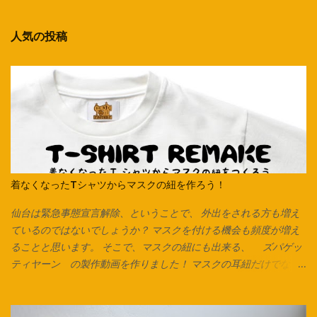
人気の投稿
着なくなったTシャツからマスクの紐を作ろう！
仙台は緊急事態宣言解除、ということで、 外出をされる方も増え
ているのではないでしょうか？ マスクを付ける機会も頻度が増え
ることと思います。 そこで、マスクの紐にも出来る、 ズパゲッ
ティヤーン の製作動画を作りました！ マスクの耳紐だけでな
く、毛糸の代わりにしたり、 編み込みをしてアクセサリーやキー
チャーム、タッセルなんかも作れます。 意外と簡単なのでぜひお
試しください♪ Tシャツは脇に縫い合わせのないタイプは写真のよ