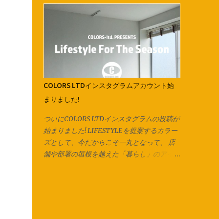
す。 紐にしたら今回はマスク紐なので、輪
会社全体としての取り組み、各店舗の紹介が
で切り出した紐を2箇所で切り、 2本のひも
一目で分かりやすく、 改良したものにして
にしています。 長いズパゲッティヤーンに
いきたいと思います！ コンテンツの内容
する場合は1箇所だけ切り、 長い1本をつく
は、随時更新されていきますので、チェック
り、更につなげていきます。 今回は紐通し
してみてください♪ 様々な事が急速に変化し
の代わりに安全ピンを使用しています。 他
ていくこんな時代だからこそ、 継続的にカ
にも通し穴の大きさ次第ではヘアピンやボー
ラーズとしての思いや熱量を伝える事を も
COLORS LTDインスタグラムアカウント始
ルペン、シャープペンなども代用可能です。
っと大切にしていきたいと思っています。
まりました!
片方ずつ通して… 両方に通してお好みの長さ
会社としての動きをホームページ上でも感じ
で結んで完成です♪ ご相談、お問い合わせは
てもらうことで、 今まで以上にどんどん輪
ついにCOLORS LTDインスタグラムの投稿が
各店スタッフまで。 オリジナル商品は
が拡がっていくような、 そんなきっかけの
始まりました! LIFESTYLEを提案するカラー
Instagram でもお楽しみ頂けます。
ひとつになることを願って。 「絵は、口ほ
ズとして、今だからこそ一丸となって、 店
Facebook でも商品情報を発信いたしてお
どにものをいう」をコンセプトにした社長の
舗や部署の垣根を越えた「暮らし」のアイデ
ります。 併せてお楽しみください♪ 新しくカ
ブログも、 今までになかったコンテンツ！
ィアを本気で楽しんでみよう！ とこのアカ
ラーズカタログが出来ました‼ 各店の商品は
デザイン会社であるカラーズのデザインルー
ウントを立ち上げました。 このCOLORS
こちらからCHECK → Colors Catalog
ツや、 デザインに込められた想いなども綴
LTDのアカウントでは、各店・各部署がコラ
られています。 詳しくは、最新号のGO
ボレーションし、 季節に合った暮らしの提
ROUNDの「最近注目していること」のコー
案、楽しみ方のアイディアを発信していきま