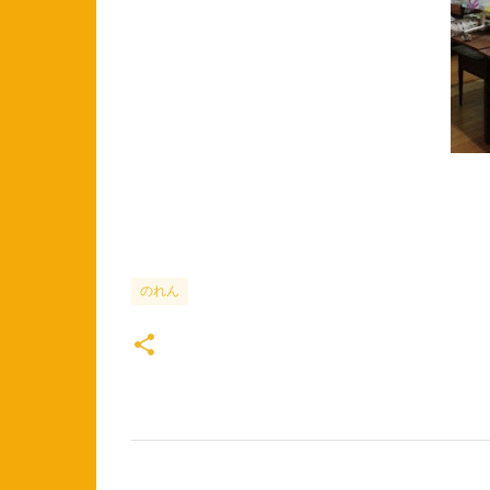
のれん
コ