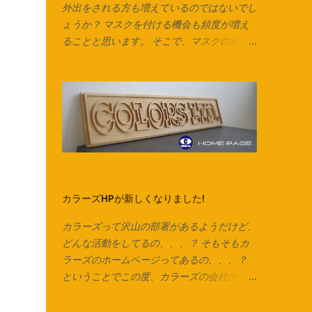
外出をされる方も増えているのではないでし
ょうか？ マスクを付ける機会も頻度が増え
ることと思います。 そこで、マスクの紐に
も出来る、 ズパゲッティヤーン の製作
動画を作りました！ マスクの耳紐だけでな
く、毛糸の代わりにしたり、 編み込みをし
てアクセサリーやキーチャーム、タッセルな
んかも作れます。 意外と簡単なのでぜひお
試しください♪ Tシャツは脇に縫い合わせの
ないタイプは写真のようにそのまま裁断でき
ます。 脇で縫い合わせてあるTシャツ、カッ
トソーで作る場合は縫い合わせ箇所を切り落
カラーズHPが新しくなりました!
としてから始めます。 カットソーを横にし
て、下の画像の方向でハサミを入れていきま
カラーズって沢山の部署があるようだけど、
す。 ※向きを間違えると伸縮が弱くなるので
どんな活動をしてるの、、、？ そもそもカ
ご注意ください。 今回はマスク紐なので1cm
ラーズのホームページってあるの、、、？
ほどの幅で裁断していますが、 市販のズパ
ということでこの度、カラーズの会社ホーム
ゲッティヤーンのように太めの紐にしたいと
ページがリニューアルしました！ 今までの
きは2cm～2.5cmくらいの幅がおすすめで
会社の経緯やカラーズの考えていること、