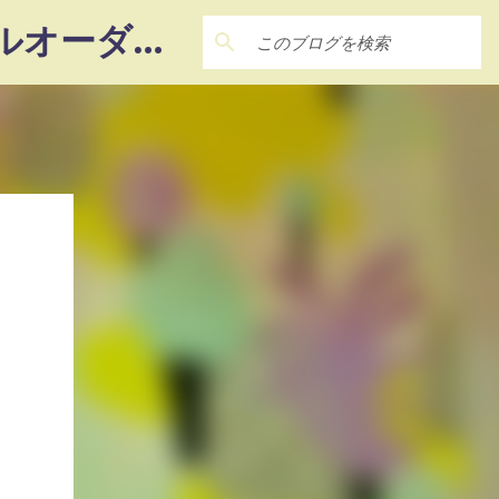
― 22Factory ― 『想い』を『カタチ』に‼ 未体験のフルオーダーメイド