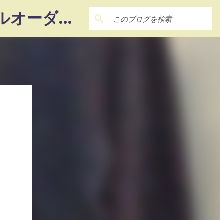
― 22Factory ― 『想い』を『カタチ』に‼ 未体験のフルオーダーメイド