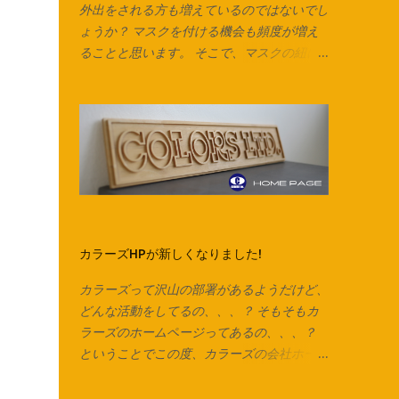
外出をされる方も増えているのではないでし
ょうか？ マスクを付ける機会も頻度が増え
ることと思います。 そこで、マスクの紐に
も出来る、 ズパゲッティヤーン の製作
動画を作りました！ マスクの耳紐だけでな
く、毛糸の代わりにしたり、 編み込みをし
てアクセサリーやキーチャーム、タッセルな
んかも作れます。 意外と簡単なのでぜひお
試しください♪ Tシャツは脇に縫い合わせの
ないタイプは写真のようにそのまま裁断でき
ます。 脇で縫い合わせてあるTシャツ、カッ
トソーで作る場合は縫い合わせ箇所を切り落
カラーズHPが新しくなりました!
としてから始めます。 カットソーを横にし
て、下の画像の方向でハサミを入れていきま
カラーズって沢山の部署があるようだけど、
す。 ※向きを間違えると伸縮が弱くなるので
どんな活動をしてるの、、、？ そもそもカ
ご注意ください。 今回はマスク紐なので1cm
ラーズのホームページってあるの、、、？
ほどの幅で裁断していますが、 市販のズパ
ということでこの度、カラーズの会社ホーム
ゲッティヤーンのように太めの紐にしたいと
ページがリニューアルしました！ 今までの
きは2cm～2.5cmくらいの幅がおすすめで
会社の経緯やカラーズの考えていること、