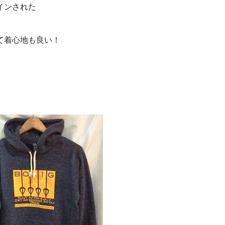
インされた
て着心地も良い！