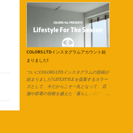
す。 紐にしたら今回はマスク紐なので、輪
会社全体としての取り組み、各店舗の紹介が
で切り出した紐を2箇所で切り、 2本のひも
一目で分かりやすく、 改良したものにして
にしています。 長いズパゲッティヤーンに
いきたいと思います！ コンテンツの内容
する場合は1箇所だけ切り、 長い1本をつく
は、随時更新されていきますので、チェック
り、更につなげていきます。 今回は紐通し
してみてください♪ 様々な事が急速に変化し
の代わりに安全ピンを使用しています。 他
ていくこんな時代だからこそ、 継続的にカ
にも通し穴の大きさ次第ではヘアピンやボー
ラーズとしての思いや熱量を伝える事を も
COLORS LTDインスタグラムアカウント始
ルペン、シャープペンなども代用可能です。
っと大切にしていきたいと思っています。
まりました!
片方ずつ通して… 両方に通してお好みの長さ
会社としての動きをホームページ上でも感じ
で結んで完成です♪ ご相談、お問い合わせは
てもらうことで、 今まで以上にどんどん輪
ついにCOLORS LTDインスタグラムの投稿が
各店スタッフまで。 オリジナル商品は
が拡がっていくような、 そんなきっかけの
始まりました! LIFESTYLEを提案するカラー
Instagram でもお楽しみ頂けます。
ひとつになることを願って。 「絵は、口ほ
ズとして、今だからこそ一丸となって、 店
Facebook でも商品情報を発信いたしてお
どにものをいう」をコンセプトにした社長の
舗や部署の垣根を越えた「暮らし」のアイデ
ります。 併せてお楽しみください♪ 新しくカ
ブログも、 今までになかったコンテンツ！
ィアを本気で楽しんでみよう！ とこのアカ
ラーズカタログが出来ました‼ 各店の商品は
デザイン会社であるカラーズのデザインルー
ウントを立ち上げました。 このCOLORS
こちらからCHECK → Colors Catalog
ツや、 デザインに込められた想いなども綴
LTDのアカウントでは、各店・各部署がコラ
られています。 詳しくは、最新号のGO
ボレーションし、 季節に合った暮らしの提
ROUNDの「最近注目していること」のコー
案、楽しみ方のアイディアを発信していきま