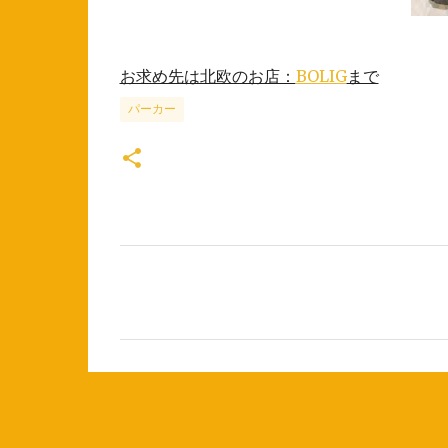
お求め先は北欧のお店：
BOLIG
まで
パーカー
コ
メ
ン
ト