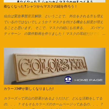
着なくなったTシャツからマスクの紐を作ろう！
仙台は緊急事態宣言解除、ということで、 外出をされる方も増え
ているのではないでしょうか？ マスクを付ける機会も頻度が増え
ることと思います。 そこで、マスクの紐にも出来る、 ズパゲッ
ティヤーン の製作動画を作りました！ マスクの耳紐だけでな
く、毛糸の代わりにしたり、 編み込みをしてアクセサリーやキー
チャーム、タッセルなんかも作れます。 意外と簡単なのでぜひお
試しください♪ Tシャツは脇に縫い合わせのないタイプは写真のよ
うにそのまま裁断できます。 脇で縫い合わせてあるTシャツ、カッ
トソーで作る場合は縫い合わせ箇所を切り落としてから始めま
す。 カットソーを横にして、下の画像の方向でハサミを入れてい
きます。 ※向きを間違えると伸縮が弱くなるのでご注意ください。
今回はマスク紐なので1cmほどの幅で裁断していますが、 市販の
ズパゲッティヤーンのように太めの紐にしたいときは2cm～2.5cm
カラーズHPが新しくなりました!
くらいの幅がおすすめです。 紐にしたら今回はマスク紐なので、
輪で切り出した紐を2箇所で切り、 2本のひもにしています。 長い
カラーズって沢山の部署があるようだけど、どんな活動をしてる
ズパゲッティヤーンにする場合は1箇所だけ切り、 長い1本をつく
の、、、？ そもそもカラーズのホームページってあるの、、、？