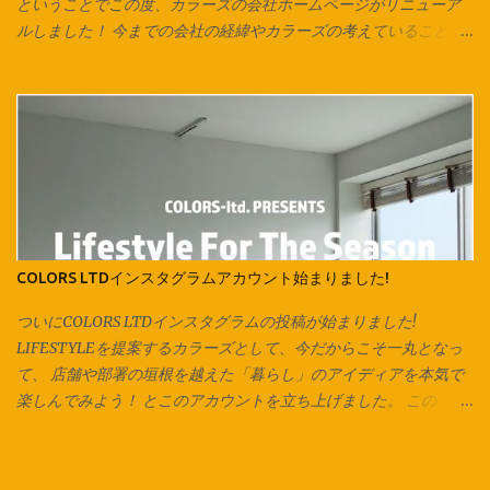
り、更につなげていきます。 今回は紐通しの代わりに安全ピンを
ということでこの度、カラーズの会社ホームページがリニューア
使用しています。 他にも通し穴の大きさ次第ではヘアピンやボー
ルしました！ 今までの会社の経緯やカラーズの考えていること、
ルペン、シャープペンなども代用可能です。 片方ずつ通して… 両
会社全体としての取り組み、各店舗の紹介が一目で分かりやす
方に通してお好みの長さで結んで完成です♪ ご相談、お問い合わせ
く、 改良したものにしていきたいと思います！ コンテンツの内容
は各店スタッフまで。 オリジナル商品は Instagram でもお楽
は、随時更新されていきますので、チェックしてみてください♪
しみ頂けます。 Facebook でも商品情報を発信いたしておりま
様々な事が急速に変化していくこんな時代だからこそ、 継続的に
す。 併せてお楽しみください♪ 新しくカラーズカタログが出来ま
カラーズとしての思いや熱量を伝える事を もっと大切にしていき
した‼ 各店の商品はこちらからCHECK → Colors Catalog
たいと思っています。 会社としての動きをホームページ上でも感
じてもらうことで、 今まで以上にどんどん輪が拡がっていくよう
な、 そんなきっかけのひとつになることを願って。 「絵は、口ほ
どにものをいう」をコンセプトにした社長のブログも、 今までに
COLORS LTDインスタグラムアカウント始まりました!
なかったコンテンツ！ デザイン会社であるカラーズのデザインル
ーツや、 デザインに込められた想いなども綴られています。 詳し
ついにCOLORS LTDインスタグラムの投稿が始まりました!
くは、最新号のGO ROUNDの「最近注目していること」のコーナ
LIFESTYLEを提案するカラーズとして、今だからこそ一丸となっ
ーをご覧ください♪ カラーズ会社ホームページはコチラ↓↓↓
て、 店舗や部署の垣根を越えた「暮らし」のアイディアを本気で
https://colorstown.co.jp/ 改めてよろしくお願い致します。 ご相
楽しんでみよう！ とこのアカウントを立ち上げました。 この
談、お問い合わせは各店スタッフまで。 オリジナル商品・製作の
COLORS LTDのアカウントでは、各店・各部署がコラボレーション
裏側は Instagram でお楽しみ頂けます。
し、 季節に合った暮らしの提案、楽しみ方のアイディアを発信し
ていきます。 発信する私たち自身が、 「かっこいい！」 「素