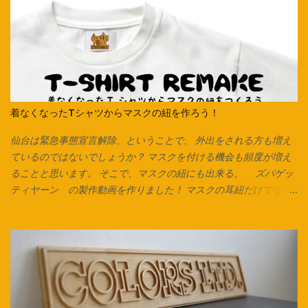
着なくなったTシャツからマスクの紐を作ろう！
仙台は緊急事態宣言解除、ということで、 外出をされる方も増え
ているのではないでしょうか？ マスクを付ける機会も頻度が増え
ることと思います。 そこで、マスクの紐にも出来る、 ズパゲッ
ティヤーン の製作動画を作りました！ マスクの耳紐だけでな
く、毛糸の代わりにしたり、 編み込みをしてアクセサリーやキー
チャーム、タッセルなんかも作れます。 意外と簡単なのでぜひお
試しください♪ Tシャツは脇に縫い合わせのないタイプは写真のよ
うにそのまま裁断できます。 脇で縫い合わせてあるTシャツ、カッ
トソーで作る場合は縫い合わせ箇所を切り落としてから始めま
す。 カットソーを横にして、下の画像の方向でハサミを入れてい
きます。 ※向きを間違えると伸縮が弱くなるのでご注意ください。