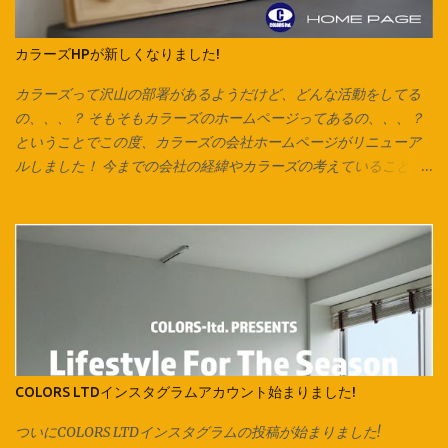
今回はマスク紐なので1cmほどの幅で裁断していますが、 市販の
ズパゲッティヤーンのように太めの紐にしたいときは2cm～2.5cm
カラーズHPが新しくなりました!
くらいの幅がおすすめです。 紐にしたら今回はマスク紐なので、
輪で切り出した紐を2箇所で切り、 2本のひもにしています。 長い
カラーズって沢山の部署があるようだけど、どんな活動をしてる
ズパゲッティヤーンにする場合は1箇所だけ切り、 長い1本をつく
の、、、？ そもそもカラーズのホームページってあるの、、、？
り、更につなげていきます。 今回は紐通しの代わりに安全ピンを
ということでこの度、カラーズの会社ホームページがリニューア
使用しています。 他にも通し穴の大きさ次第ではヘアピンやボー
ルしました！ 今までの会社の経緯やカラーズの考えていること、
ルペン、シャープペンなども代用可能です。 片方ずつ通して… 両
会社全体としての取り組み、各店舗の紹介が一目で分かりやす
方に通してお好みの長さで結んで完成です♪ ご相談、お問い合わせ
く、 改良したものにしていきたいと思います！ コンテンツの内容
は各店スタッフまで。 オリジナル商品は Instagram でもお楽
は、随時更新されていきますので、チェックしてみてください♪
しみ頂けます。 Facebook でも商品情報を発信いたしておりま
様々な事が急速に変化していくこんな時代だからこそ、 継続的に
す。 併せてお楽しみください♪ 新しくカラーズカタログが出来ま
カラーズとしての思いや熱量を伝える事を もっと大切にしていき
した‼ 各店の商品はこちらからCHECK → Colors Catalog
たいと思っています。 会社としての動きをホームページ上でも感
じてもらうことで、 今まで以上にどんどん輪が拡がっていくよう
な、 そんなきっかけのひとつになることを願って。 「絵は、口ほ
どにものをいう」をコンセプトにした社長のブログも、 今までに
COLORS LTDインスタグラムアカウント始まりました!
なかったコンテンツ！ デザイン会社であるカラーズのデザインル
ーツや、 デザインに込められた想いなども綴られています。 詳し
ついにCOLORS LTDインスタグラムの投稿が始まりました!