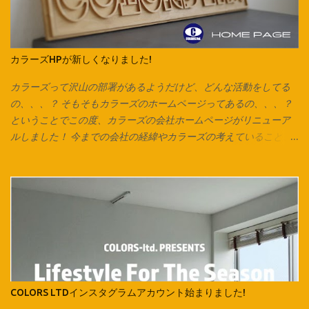
す。 カットソーを横にして、下の画像の方向でハサミを入れてい
きます。 ※向きを間違えると伸縮が弱くなるのでご注意ください。
今回はマスク紐なので1cmほどの幅で裁断していますが、 市販の
ズパゲッティヤーンのように太めの紐にしたいときは2cm～2.5cm
カラーズHPが新しくなりました!
くらいの幅がおすすめです。 紐にしたら今回はマスク紐なので、
輪で切り出した紐を2箇所で切り、 2本のひもにしています。 長い
カラーズって沢山の部署があるようだけど、どんな活動をしてる
ズパゲッティヤーンにする場合は1箇所だけ切り、 長い1本をつく
の、、、？ そもそもカラーズのホームページってあるの、、、？
り、更につなげていきます。 今回は紐通しの代わりに安全ピンを
ということでこの度、カラーズの会社ホームページがリニューア
使用しています。 他にも通し穴の大きさ次第ではヘアピンやボー
ルしました！ 今までの会社の経緯やカラーズの考えていること、
ルペン、シャープペンなども代用可能です。 片方ずつ通して… 両
会社全体としての取り組み、各店舗の紹介が一目で分かりやす
方に通してお好みの長さで結んで完成です♪ ご相談、お問い合わせ
く、 改良したものにしていきたいと思います！ コンテンツの内容
は各店スタッフまで。 オリジナル商品は Instagram でもお楽
は、随時更新されていきますので、チェックしてみてください♪
しみ頂けます。 Facebook でも商品情報を発信いたしておりま
様々な事が急速に変化していくこんな時代だからこそ、 継続的に
す。 併せてお楽しみください♪ 新しくカラーズカタログが出来ま
カラーズとしての思いや熱量を伝える事を もっと大切にしていき
した‼ 各店の商品はこちらからCHECK → Colors Catalog
たいと思っています。 会社としての動きをホームページ上でも感
じてもらうことで、 今まで以上にどんどん輪が拡がっていくよう
な、 そんなきっかけのひとつになることを願って。 「絵は、口ほ
どにものをいう」をコンセプトにした社長のブログも、 今までに
COLORS LTDインスタグラムアカウント始まりました!
なかったコンテンツ！ デザイン会社であるカラーズのデザインル