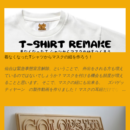
着なくなったTシャツからマスクの紐を作ろう！
仙台は緊急事態宣言解除、ということで、 外出をされる方も増え
ているのではないでしょうか？ マスクを付ける機会も頻度が増え
ることと思います。 そこで、マスクの紐にも出来る、 ズパゲッ
ティヤーン の製作動画を作りました！ マスクの耳紐だけでな
く、毛糸の代わりにしたり、 編み込みをしてアクセサリーやキー
チャーム、タッセルなんかも作れます。 意外と簡単なのでぜひお
試しください♪ Tシャツは脇に縫い合わせのないタイプは写真のよ
うにそのまま裁断できます。 脇で縫い合わせてあるTシャツ、カッ
トソーで作る場合は縫い合わせ箇所を切り落としてから始めま