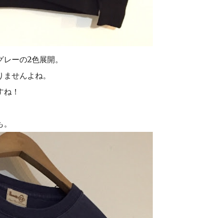
グレーの2色展開。
りませんよね。
すね！
も。