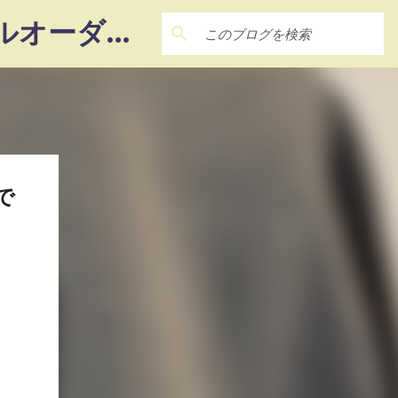
― 22Factory ― 『想い』を『カタチ』に‼ 未体験のフルオーダーメイド
で