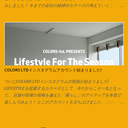
使用しています。 他にも通し穴の大きさ次第ではヘアピンやボー
ルしました！ 今までの会社の経緯やカラーズの考えていること、
ルペン、シャープペンなども代用可能です。 片方ずつ通して… 両
会社全体としての取り組み、各店舗の紹介が一目で分かりやす
方に通してお好みの長さで結んで完成です♪ ご相談、お問い合わせ
く、 改良したものにしていきたいと思います！ コンテンツの内容
は各店スタッフまで。 オリジナル商品は Instagram でもお楽
は、随時更新されていきますので、チェックしてみてください♪
しみ頂けます。 Facebook でも商品情報を発信いたしておりま
様々な事が急速に変化していくこんな時代だからこそ、 継続的に
す。 併せてお楽しみください♪ 新しくカラーズカタログが出来ま
カラーズとしての思いや熱量を伝える事を もっと大切にしていき
した‼ 各店の商品はこちらからCHECK → Colors Catalog
たいと思っています。 会社としての動きをホームページ上でも感
じてもらうことで、 今まで以上にどんどん輪が拡がっていくよう
な、 そんなきっかけのひとつになることを願って。 「絵は、口ほ
どにものをいう」をコンセプトにした社長のブログも、 今までに
COLORS LTDインスタグラムアカウント始まりました!
なかったコンテンツ！ デザイン会社であるカラーズのデザインル
ーツや、 デザインに込められた想いなども綴られています。 詳し
ついにCOLORS LTDインスタグラムの投稿が始まりました!
くは、最新号のGO ROUNDの「最近注目していること」のコーナ
LIFESTYLEを提案するカラーズとして、今だからこそ一丸となっ
ーをご覧ください♪ カラーズ会社ホームページはコチラ↓↓↓
て、 店舗や部署の垣根を越えた「暮らし」のアイディアを本気で
https://colorstown.co.jp/ 改めてよろしくお願い致します。 ご相
楽しんでみよう！ とこのアカウントを立ち上げました。 この
談、お問い合わせは各店スタッフまで。 オリジナル商品・製作の
COLORS LTDのアカウントでは、各店・各部署がコラボレーション
裏側は Instagram でお楽しみ頂けます。
し、 季節に合った暮らしの提案、楽しみ方のアイディアを発信し
ていきます。 発信する私たち自身が、 「かっこいい！」 「素