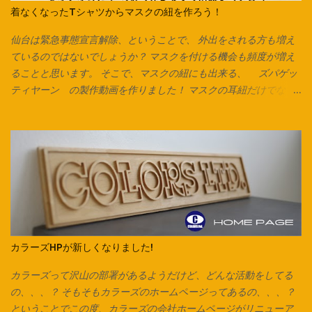
着なくなったTシャツからマスクの紐を作ろう！
仙台は緊急事態宣言解除、ということで、 外出をされる方も増え
ているのではないでしょうか？ マスクを付ける機会も頻度が増え
ることと思います。 そこで、マスクの紐にも出来る、 ズパゲッ
ティヤーン の製作動画を作りました！ マスクの耳紐だけでな
く、毛糸の代わりにしたり、 編み込みをしてアクセサリーやキー
チャーム、タッセルなんかも作れます。 意外と簡単なのでぜひお
試しください♪ Tシャツは脇に縫い合わせのないタイプは写真のよ
うにそのまま裁断できます。 脇で縫い合わせてあるTシャツ、カッ
トソーで作る場合は縫い合わせ箇所を切り落としてから始めま
す。 カットソーを横にして、下の画像の方向でハサミを入れてい
きます。 ※向きを間違えると伸縮が弱くなるのでご注意ください。
今回はマスク紐なので1cmほどの幅で裁断していますが、 市販の
ズパゲッティヤーンのように太めの紐にしたいときは2cm～2.5cm
カラーズHPが新しくなりました!
くらいの幅がおすすめです。 紐にしたら今回はマスク紐なので、
輪で切り出した紐を2箇所で切り、 2本のひもにしています。 長い
カラーズって沢山の部署があるようだけど、どんな活動をしてる
ズパゲッティヤーンにする場合は1箇所だけ切り、 長い1本をつく
の、、、？ そもそもカラーズのホームページってあるの、、、？
り、更につなげていきます。 今回は紐通しの代わりに安全ピンを
ということでこの度、カラーズの会社ホームページがリニューア