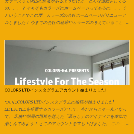
輪で切り出した紐を2箇所で切り、 2本のひもにしています。 長い
カラーズって沢山の部署があるようだけど、どんな活動をしてる
ズパゲッティヤーンにする場合は1箇所だけ切り、 長い1本をつく
の、、、？ そもそもカラーズのホームページってあるの、、、？
り、更につなげていきます。 今回は紐通しの代わりに安全ピンを
ということでこの度、カラーズの会社ホームページがリニューア
使用しています。 他にも通し穴の大きさ次第ではヘアピンやボー
ルしました！ 今までの会社の経緯やカラーズの考えていること、
ルペン、シャープペンなども代用可能です。 片方ずつ通して… 両
会社全体としての取り組み、各店舗の紹介が一目で分かりやす
方に通してお好みの長さで結んで完成です♪ ご相談、お問い合わせ
く、 改良したものにしていきたいと思います！ コンテンツの内容
は各店スタッフまで。 オリジナル商品は Instagram でもお楽
は、随時更新されていきますので、チェックしてみてください♪
しみ頂けます。 Facebook でも商品情報を発信いたしておりま
様々な事が急速に変化していくこんな時代だからこそ、 継続的に
す。 併せてお楽しみください♪ 新しくカラーズカタログが出来ま
カラーズとしての思いや熱量を伝える事を もっと大切にしていき
した‼ 各店の商品はこちらからCHECK → Colors Catalog
たいと思っています。 会社としての動きをホームページ上でも感
じてもらうことで、 今まで以上にどんどん輪が拡がっていくよう
な、 そんなきっかけのひとつになることを願って。 「絵は、口ほ
どにものをいう」をコンセプトにした社長のブログも、 今までに
COLORS LTDインスタグラムアカウント始まりました!
なかったコンテンツ！ デザイン会社であるカラーズのデザインル
ーツや、 デザインに込められた想いなども綴られています。 詳し
ついにCOLORS LTDインスタグラムの投稿が始まりました!
くは、最新号のGO ROUNDの「最近注目していること」のコーナ
LIFESTYLEを提案するカラーズとして、今だからこそ一丸となっ
ーをご覧ください♪ カラーズ会社ホームページはコチラ↓↓↓
て、 店舗や部署の垣根を越えた「暮らし」のアイディアを本気で
https://colorstown.co.jp/ 改めてよろしくお願い致します。 ご相
楽しんでみよう！ とこのアカウントを立ち上げました。 この
談、お問い合わせは各店スタッフまで。 オリジナル商品・製作の
COLORS LTDのアカウントでは、各店・各部署がコラボレーション