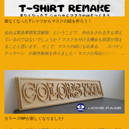
着なくなったTシャツからマスクの紐を作ろう！
仙台は緊急事態宣言解除、ということで、 外出をされる方も増え
ているのではないでしょうか？ マスクを付ける機会も頻度が増え
ることと思います。 そこで、マスクの紐にも出来る、 ズパゲッ
ティヤーン の製作動画を作りました！ マスクの耳紐だけでな
く、毛糸の代わりにしたり、 編み込みをしてアクセサリーやキー
チャーム、タッセルなんかも作れます。 意外と簡単なのでぜひお
試しください♪ Tシャツは脇に縫い合わせのないタイプは写真のよ
うにそのまま裁断できます。 脇で縫い合わせてあるTシャツ、カッ
トソーで作る場合は縫い合わせ箇所を切り落としてから始めま
す。 カットソーを横にして、下の画像の方向でハサミを入れてい
きます。 ※向きを間違えると伸縮が弱くなるのでご注意ください。
今回はマスク紐なので1cmほどの幅で裁断していますが、 市販の
ズパゲッティヤーンのように太めの紐にしたいときは2cm～2.5cm
カラーズHPが新しくなりました!
くらいの幅がおすすめです。 紐にしたら今回はマスク紐なので、