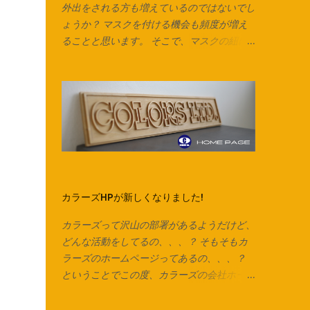
外出をされる方も増えているのではないでし
ょうか？ マスクを付ける機会も頻度が増え
ることと思います。 そこで、マスクの紐に
も出来る、 ズパゲッティヤーン の製作
動画を作りました！ マスクの耳紐だけでな
く、毛糸の代わりにしたり、 編み込みをし
てアクセサリーやキーチャーム、タッセルな
んかも作れます。 意外と簡単なのでぜひお
試しください♪ Tシャツは脇に縫い合わせの
ないタイプは写真のようにそのまま裁断でき
ます。 脇で縫い合わせてあるTシャツ、カッ
トソーで作る場合は縫い合わせ箇所を切り落
カラーズHPが新しくなりました!
としてから始めます。 カットソーを横にし
て、下の画像の方向でハサミを入れていきま
カラーズって沢山の部署があるようだけど、
す。 ※向きを間違えると伸縮が弱くなるので
どんな活動をしてるの、、、？ そもそもカ
ご注意ください。 今回はマスク紐なので1cm
ラーズのホームページってあるの、、、？
ほどの幅で裁断していますが、 市販のズパ
ということでこの度、カラーズの会社ホーム
ゲッティヤーンのように太めの紐にしたいと
ページがリニューアルしました！ 今までの
きは2cm～2.5cmくらいの幅がおすすめで
会社の経緯やカラーズの考えていること、