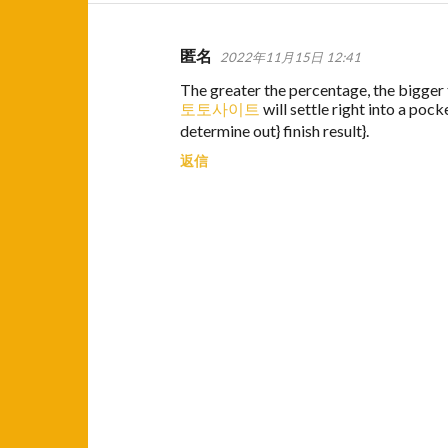
匿名
2022年11月15日 12:41
コ
The greater the percentage, the bigger 
メ
토토사이트
will settle right into a poc
ン
determine out} finish result}.
ト
返信