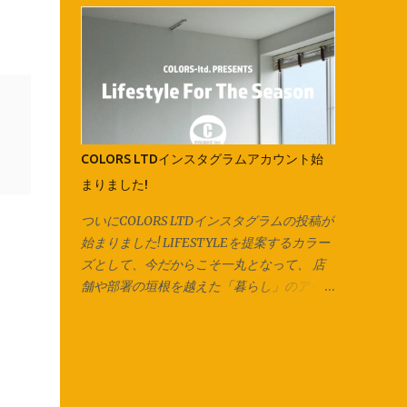
す。 紐にしたら今回はマスク紐なので、輪
会社全体としての取り組み、各店舗の紹介が
で切り出した紐を2箇所で切り、 2本のひも
一目で分かりやすく、 改良したものにして
にしています。 長いズパゲッティヤーンに
いきたいと思います！ コンテンツの内容
する場合は1箇所だけ切り、 長い1本をつく
は、随時更新されていきますので、チェック
り、更につなげていきます。 今回は紐通し
してみてください♪ 様々な事が急速に変化し
の代わりに安全ピンを使用しています。 他
ていくこんな時代だからこそ、 継続的にカ
にも通し穴の大きさ次第ではヘアピンやボー
ラーズとしての思いや熱量を伝える事を も
COLORS LTDインスタグラムアカウント始
ルペン、シャープペンなども代用可能です。
っと大切にしていきたいと思っています。
まりました!
片方ずつ通して… 両方に通してお好みの長さ
会社としての動きをホームページ上でも感じ
で結んで完成です♪ ご相談、お問い合わせは
てもらうことで、 今まで以上にどんどん輪
ついにCOLORS LTDインスタグラムの投稿が
各店スタッフまで。 オリジナル商品は
が拡がっていくような、 そんなきっかけの
始まりました! LIFESTYLEを提案するカラー
Instagram でもお楽しみ頂けます。
ひとつになることを願って。 「絵は、口ほ
ズとして、今だからこそ一丸となって、 店
Facebook でも商品情報を発信いたしてお
どにものをいう」をコンセプトにした社長の
舗や部署の垣根を越えた「暮らし」のアイデ
ります。 併せてお楽しみください♪ 新しくカ
ブログも、 今までになかったコンテンツ！
ィアを本気で楽しんでみよう！ とこのアカ
ラーズカタログが出来ました‼ 各店の商品は
デザイン会社であるカラーズのデザインルー
ウントを立ち上げました。 このCOLORS
こちらからCHECK → Colors Catalog
ツや、 デザインに込められた想いなども綴
LTDのアカウントでは、各店・各部署がコラ
られています。 詳しくは、最新号のGO
ボレーションし、 季節に合った暮らしの提
ROUNDの「最近注目していること」のコー
案、楽しみ方のアイディアを発信していきま