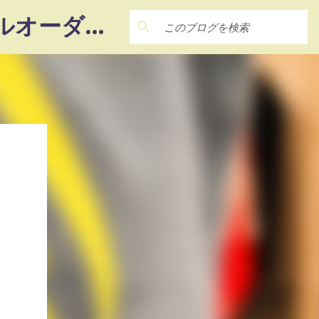
― 22Factory ― 『想い』を『カタチ』に‼ 未体験のフルオーダーメイド