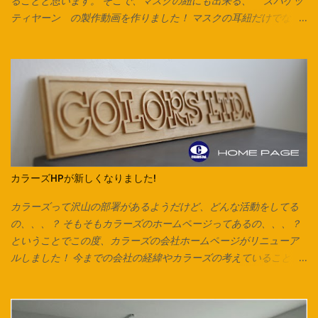
ることと思います。 そこで、マスクの紐にも出来る、 ズパゲッ
ティヤーン の製作動画を作りました！ マスクの耳紐だけでな
く、毛糸の代わりにしたり、 編み込みをしてアクセサリーやキー
チャーム、タッセルなんかも作れます。 意外と簡単なのでぜひお
試しください♪ Tシャツは脇に縫い合わせのないタイプは写真のよ
うにそのまま裁断できます。 脇で縫い合わせてあるTシャツ、カッ
トソーで作る場合は縫い合わせ箇所を切り落としてから始めま
す。 カットソーを横にして、下の画像の方向でハサミを入れてい
きます。 ※向きを間違えると伸縮が弱くなるのでご注意ください。
今回はマスク紐なので1cmほどの幅で裁断していますが、 市販の
ズパゲッティヤーンのように太めの紐にしたいときは2cm～2.5cm
カラーズHPが新しくなりました!
くらいの幅がおすすめです。 紐にしたら今回はマスク紐なので、
輪で切り出した紐を2箇所で切り、 2本のひもにしています。 長い
カラーズって沢山の部署があるようだけど、どんな活動をしてる
ズパゲッティヤーンにする場合は1箇所だけ切り、 長い1本をつく
の、、、？ そもそもカラーズのホームページってあるの、、、？
り、更につなげていきます。 今回は紐通しの代わりに安全ピンを
ということでこの度、カラーズの会社ホームページがリニューア
使用しています。 他にも通し穴の大きさ次第ではヘアピンやボー
ルしました！ 今までの会社の経緯やカラーズの考えていること、
ルペン、シャープペンなども代用可能です。 片方ずつ通して… 両
会社全体としての取り組み、各店舗の紹介が一目で分かりやす
方に通してお好みの長さで結んで完成です♪ ご相談、お問い合わせ
く、 改良したものにしていきたいと思います！ コンテンツの内容
は各店スタッフまで。 オリジナル商品は Instagram でもお楽
は、随時更新されていきますので、チェックしてみてください♪