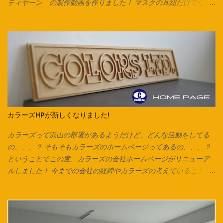
ティヤーン の製作動画を作りました！ マスクの耳紐だけでな
く、毛糸の代わりにしたり、 編み込みをしてアクセサリーやキー
チャーム、タッセルなんかも作れます。 意外と簡単なのでぜひお
試しください♪ Tシャツは脇に縫い合わせのないタイプは写真のよ
うにそのまま裁断できます。 脇で縫い合わせてあるTシャツ、カッ
トソーで作る場合は縫い合わせ箇所を切り落としてから始めま
す。 カットソーを横にして、下の画像の方向でハサミを入れてい
きます。 ※向きを間違えると伸縮が弱くなるのでご注意ください。
今回はマスク紐なので1cmほどの幅で裁断していますが、 市販の
ズパゲッティヤーンのように太めの紐にしたいときは2cm～2.5cm
カラーズHPが新しくなりました!
くらいの幅がおすすめです。 紐にしたら今回はマスク紐なので、
輪で切り出した紐を2箇所で切り、 2本のひもにしています。 長い
カラーズって沢山の部署があるようだけど、どんな活動をしてる
ズパゲッティヤーンにする場合は1箇所だけ切り、 長い1本をつく
の、、、？ そもそもカラーズのホームページってあるの、、、？
り、更につなげていきます。 今回は紐通しの代わりに安全ピンを
ということでこの度、カラーズの会社ホームページがリニューア
使用しています。 他にも通し穴の大きさ次第ではヘアピンやボー
ルしました！ 今までの会社の経緯やカラーズの考えていること、
ルペン、シャープペンなども代用可能です。 片方ずつ通して… 両
会社全体としての取り組み、各店舗の紹介が一目で分かりやす
方に通してお好みの長さで結んで完成です♪ ご相談、お問い合わせ
く、 改良したものにしていきたいと思います！ コンテンツの内容
は各店スタッフまで。 オリジナル商品は Instagram でもお楽
は、随時更新されていきますので、チェックしてみてください♪
しみ頂けます。 Facebook でも商品情報を発信いたしておりま
様々な事が急速に変化していくこんな時代だからこそ、 継続的に